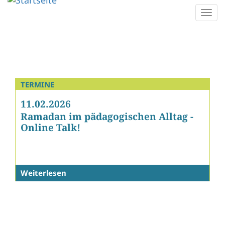
Direkt
Togg
zum
navi
Inhalt
TERMINE
11.02.2026
Ramadan im pädagogischen Alltag -
Online Talk!
Weiterlesen