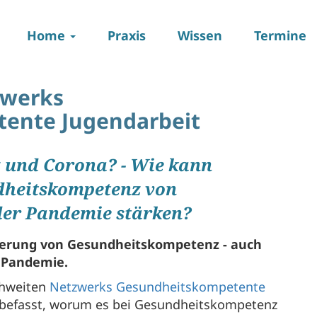
Main
Home
Praxis
Wissen
Termine
navigation
zwerks
ente Jugendarbeit
 und Corona? - Wie kann
dheitskompetenz von
der Pandemie stärken?
örderung von Gesundheitskompetenz - auch
a Pandemie.
ichweiten
Netzwerks Gesundheitskompetente
befasst, worum es bei Gesundheitskompetenz