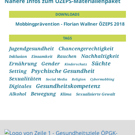
Nähere Infos zum ÖZEPS-Materialienpaket
DOWNLOADS
Mobbingprävention - Florian Wallner ÖZEPS 2018
TAGS
Jugendgesundheit
Chancengerechtigkeit
Nachhaltigkeit
Rauchen
Inklusion
Einsamkeit
Süchte
Ernährung
Gender
Kinderschutz
Psychische Gesundheit
Setting
Sexualitäten
Social Media
Religion
Cybermobbing
Gesundheitskompetenz
Digitales
Bewegung
Alkohol
Klima
Sexualisierte Gewalt