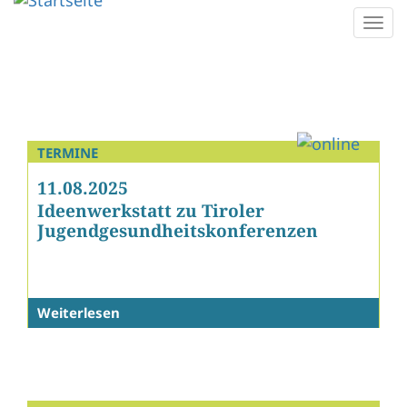
Direkt
Togg
zum
navi
Inhalt
TERMINE
11.08.2025
Ideenwerkstatt zu Tiroler
Jugendgesundheitskonferenzen
Weiterlesen