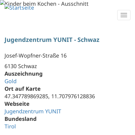
Direkt
zum
Togg
Inhalt
navi
Jugendzentrum YUNIT - Schwaz
Josef-Wopfner-Straße 16
6130 Schwaz
Auszeichnung
Gold
Ort auf Karte
47.347789869285, 11.707976128836
Webseite
Jugendzentrum YUNIT
Bundesland
Tirol