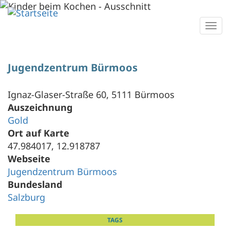
Direkt
zum
Togg
Inhalt
navi
Jugendzentrum Bürmoos
Ignaz-Glaser-Straße 60, 5111 Bürmoos
Auszeichnung
Gold
Ort auf Karte
47.984017, 12.918787
Webseite
Jugendzentrum Bürmoos
Bundesland
Salzburg
TAGS