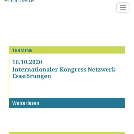
Direkt
Togg
zum
navi
Inhalt
TERMINE
16.10.2020
Internationaler Kongress Netzwerk
Essstörungen
Weiterlesen