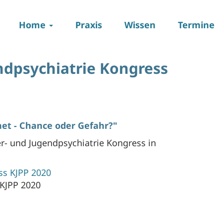
Main
Home
Praxis
Wissen
Termine
navigation
ndpsychiatrie Kongress
net - Chance oder Gefahr?"
er- und Jugendpsychiatrie Kongress in
s KJPP 2020
KJPP 2020