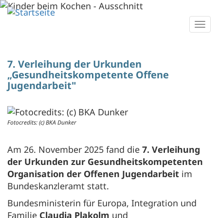
Direkt
zum
Togg
Inhalt
navi
7. Verleihung der Urkunden
„Gesundheitskompetente Offene
Jugendarbeit"
Fotocredits: (c) BKA Dunker
Am 26. November 2025 fand die
7. Verleihung
der Urkunden zur Gesundheitskompetenten
Organisation der Offenen Jugendarbeit
im
Bundeskanzleramt
statt.
Bundesministerin für Europa, Integration und
Familie
Claudia Plakolm
und