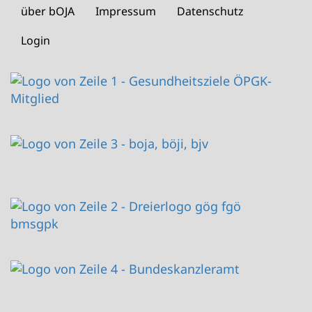
über bOJA
Impressum
Datenschutz
Footer
menu
Login